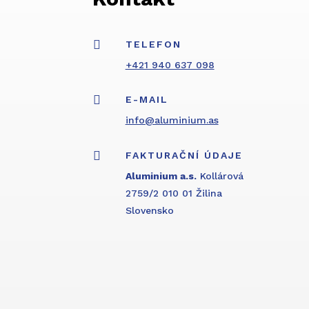

TELEFON
+421 940 637 098

E-MAIL
info@aluminium.as

FAKTURAČNÍ ÚDAJE
Aluminium a.s.
Kollárová
2759/2 010 01 Žilina
Slovensko