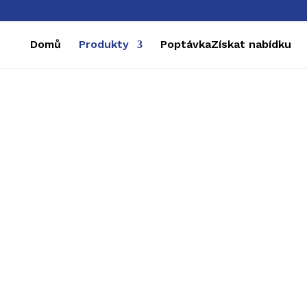
Domů
Produkty
Poptávka
Získat nabídku
liníkové svitk
do 1,4 mm
, které jsou na jedné nebo obou stranách 
bnictví (střešní krytiny, fasádní obklady, okapové 
), spotřebního průmyslu a dalších. Výhodou jsou n
škále barev a odstínů.