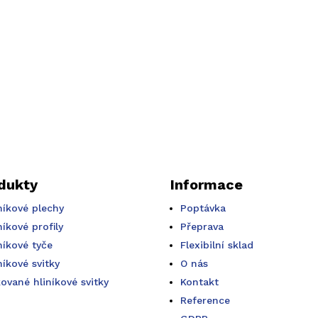
dukty
Informace
níkové plechy
Poptávka
níkové profily
Přeprava
níkové tyče
Flexibilní sklad
níkové svitky
O nás
ované hliníkové svitky
Kontakt
Reference