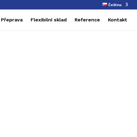
Čeština
Přeprava
Flexibilní sklad
Reference
Kontakt
y
pokryty vrstvou barvy. Používají se
systémy, žaluzie a parapety),
ízká hmotnost, odolnost proti