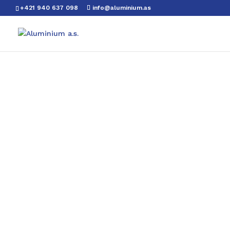
+421 940 637 098
info@aluminium.as
Lakované h
Hliníkové svitky o tloušťce
od 0,3 
v široké škále odvětví, včetně stave
automobilového průmyslu (karoserie
korozi, dekorativní vzhled v široké 