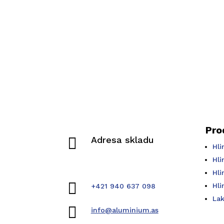
Pro

Adresa skladu
Hli
Pivovarská 942
Hli
019 01 Ilava
Hli

Hli
+421 940 637 098
Lak

info@aluminium.as